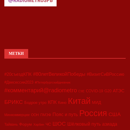
МЕТКИ
#80летВеликойПобеды
#20съездКПК
#ВизитСиВРоссию
#Двесессии2023
#Петербургскийдневник
#комментарий@radiometro
АТЭС
COVID-19
G20
CIIE
Китай
БРИКС
КПК
МИД
Бодрое утро
Кино
Россия
США
Пояс и путь
Минкоммерции
ООН
ПМЭФ
ШОС
азиада
Шёлковый путь
Форум
ЧС
Тайвань
Харбин