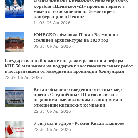
Члены экипажа китайского пилотируемого
корабля «Шэньчжоу-21» провели первую с
момента возвращения на Землю пресс-
конференцию в Пекине
11:02
06 Авг 2026
ЮНЕСКО объявила Пекин Всемирной
столицей архитектуры на 2029 год
09:38
06 Авг 2026
Государственный комитет по делам развития и реформ
КНР 50 млн юаней на поддержку восстановительных работ
в пострадавшей от наводнений провинции Хэйлунцзян
22:39
05 Авг 2026
Китай объявил о введении ответных мер
против Соединённых Штатов в связи с
недавними американскими санкциями в
отношении китайских компаний
22:38
05 Авг 2026
6 августа в эфире «Россия Китай главное»
22:36
05 Авг 2026