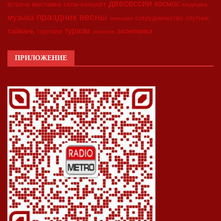
двесессии
космос
выставка
гала-концерт
встреча
медицина
праздник весны
музыка
сотрудничество
спутник
синьцзян
туризм
экономика
тайвань
торговля
экология
ПРИЛОЖЕНИЕ