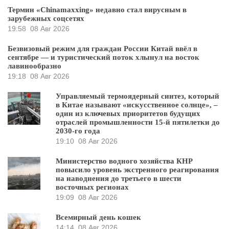
Термин «Chinamaxxing» недавно стал вирусным в
зарубежных соцсетях
19:58
08 Авг 2026
Безвизовый режим для граждан России Китай ввёл в
сентябре — и туристический поток хлынул на восток
лавинообразно
19:18
08 Авг 2026
Управляемый термоядерный синтез, который
в Китае называют «искусственное солнце», –
один из ключевых приоритетов будущих
отраслей промышленности 15-й пятилетки до
2030-го года
19:10
08 Авг 2026
Министерство водного хозяйства КНР
повысило уровень экстренного реагирования
на наводнения до третьего в шести
восточных регионах
19:09
08 Авг 2026
Всемирный день кошек
14:14
08 Авг 2026