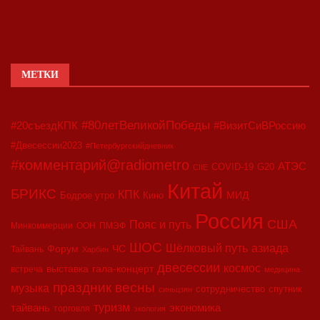
МЕТКИ
#80летВеликойПобеды
#20съездКПК
#ВизитСиВРоссию
#Двесессии2023
#Петербургскийдневник
#комментарий@radiometro
АТЭС
COVID-19
G20
CIIE
Китай
БРИКС
КПК
МИД
Бодрое утро
Кино
Россия
США
Пояс и путь
Минкоммерции
ООН
ПМЭФ
ШОС
азиада
Шёлковый путь
Форум
ЧС
Тайвань
Харбин
двесессии
космос
выставка
гала-концерт
встреча
медицина
праздник весны
музыка
сотрудничество
спутник
синьцзян
туризм
экономика
тайвань
торговля
экология