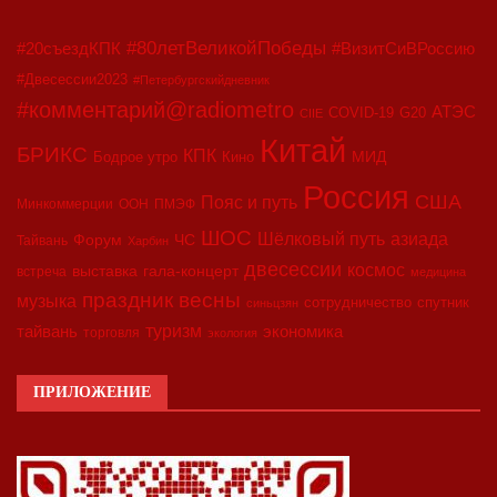
#80летВеликойПобеды
#20съездКПК
#ВизитСиВРоссию
#Двесессии2023
#Петербургскийдневник
#комментарий@radiometro
АТЭС
COVID-19
G20
CIIE
Китай
БРИКС
КПК
МИД
Бодрое утро
Кино
Россия
США
Пояс и путь
Минкоммерции
ООН
ПМЭФ
ШОС
азиада
Шёлковый путь
Форум
ЧС
Тайвань
Харбин
двесессии
космос
выставка
гала-концерт
встреча
медицина
праздник весны
музыка
сотрудничество
спутник
синьцзян
туризм
экономика
тайвань
торговля
экология
ПРИЛОЖЕНИЕ