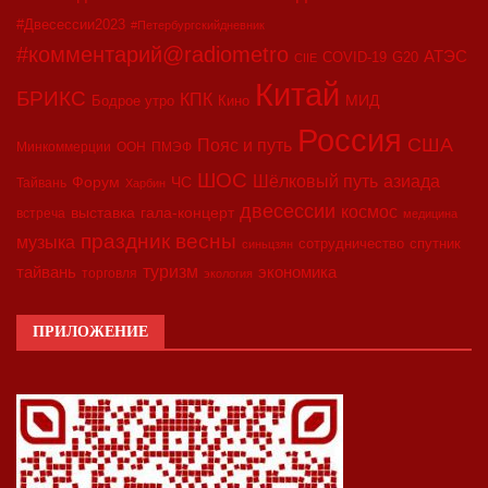
#Двесессии2023
#Петербургскийдневник
#комментарий@radiometro
АТЭС
COVID-19
G20
CIIE
Китай
БРИКС
КПК
МИД
Бодрое утро
Кино
Россия
США
Пояс и путь
Минкоммерции
ООН
ПМЭФ
ШОС
азиада
Шёлковый путь
Форум
ЧС
Тайвань
Харбин
двесессии
космос
выставка
гала-концерт
встреча
медицина
праздник весны
музыка
сотрудничество
спутник
синьцзян
туризм
экономика
тайвань
торговля
экология
ПРИЛОЖЕНИЕ