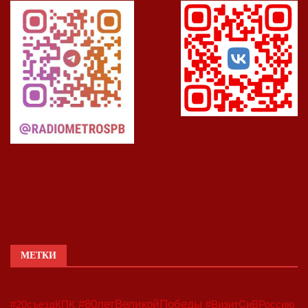
МЕТКИ
#80летВеликойПобеды
#20съездКПК
#ВизитСиВРоссию