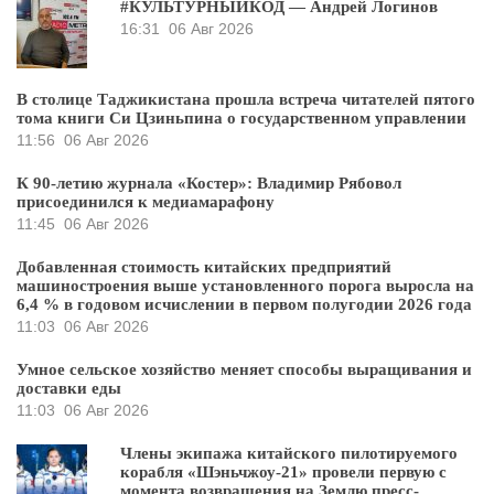
#КУЛЬТУРНЫЙКОД — Андрей Логинов
16:31
06 Авг 2026
В столице Таджикистана прошла встреча читателей пятого
тома книги Си Цзиньпина о государственном управлении
11:56
06 Авг 2026
К 90-летию журнала «Костер»: Владимир Рябовол
присоединился к медиамарафону
11:45
06 Авг 2026
Добавленная стоимость китайских предприятий
машиностроения выше установленного порога выросла на
6,4 % в годовом исчислении в первом полугодии 2026 года
11:03
06 Авг 2026
Умное сельское хозяйство меняет способы выращивания и
доставки еды
11:03
06 Авг 2026
Члены экипажа китайского пилотируемого
корабля «Шэньчжоу-21» провели первую с
момента возвращения на Землю пресс-