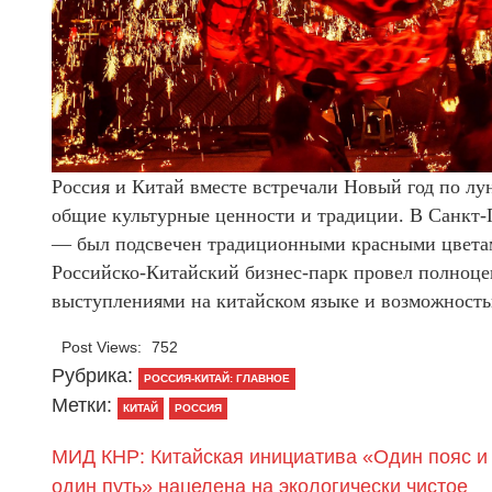
Россия и Китай вместе встречали Новый год по лу
общие культурные ценности и традиции. В Санкт-
— был подсвечен традиционными красными цветам
Российско-Китайский бизнес-парк провел полноце
выступлениями на китайском языке и возможность
Post Views:
752
Рубрика:
РОССИЯ-КИТАЙ: ГЛАВНОЕ
Метки:
КИТАЙ
РОССИЯ
МИД КНР: Китайская инициатива «Один пояс и
один путь» нацелена на экологически чистое