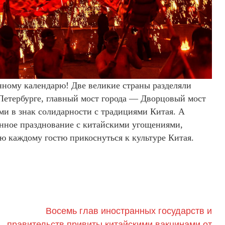
нному календарю! Две великие страны разделяли
Петербурге, главный мост города — Дворцовый мост
и в знак солидарности с традициями Китая. А
нное празднование с китайскими угощениями,
ю каждому гостю прикоснуться к культуре Китая.
Восемь глав иностранных государств и
правительств привиты китайскими вакцинами от