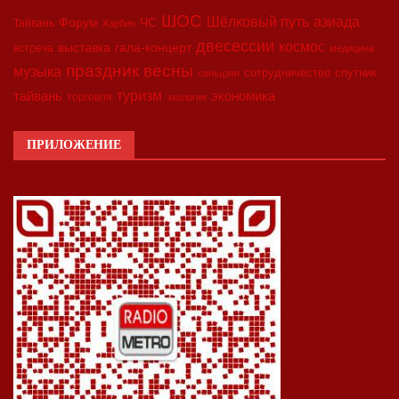
ШОС
азиада
Шёлковый путь
Форум
ЧС
Тайвань
Харбин
двесессии
космос
выставка
гала-концерт
встреча
медицина
праздник весны
музыка
сотрудничество
спутник
синьцзян
туризм
экономика
тайвань
торговля
экология
ПРИЛОЖЕНИЕ