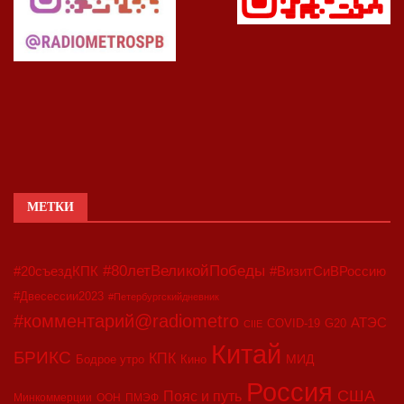
МЕТКИ
#80летВеликойПобеды
#20съездКПК
#ВизитСиВРоссию
#Двесессии2023
#Петербургскийдневник
#комментарий@radiometro
АТЭС
COVID-19
G20
CIIE
Китай
БРИКС
КПК
МИД
Бодрое утро
Кино
Россия
США
Пояс и путь
Минкоммерции
ООН
ПМЭФ