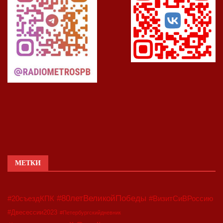
МЕТКИ
#80летВеликойПобеды
#20съездКПК
#ВизитСиВРоссию
#Двесессии2023
#Петербургскийдневник