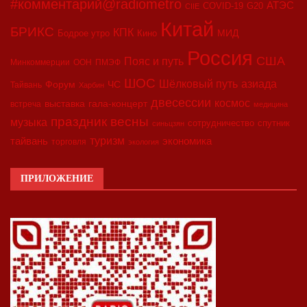
#комментарий@radiometro
АТЭС
COVID-19
G20
CIIE
Китай
БРИКС
КПК
МИД
Бодрое утро
Кино
Россия
США
Пояс и путь
Минкоммерции
ООН
ПМЭФ
ШОС
азиада
Шёлковый путь
Форум
ЧС
Тайвань
Харбин
двесессии
космос
выставка
гала-концерт
встреча
медицина
праздник весны
музыка
сотрудничество
спутник
синьцзян
туризм
экономика
тайвань
торговля
экология
ПРИЛОЖЕНИЕ