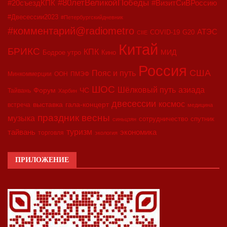
#80летВеликойПобеды
#20съездКПК
#ВизитСиВРоссию
#Двесессии2023
#Петербургскийдневник
#комментарий@radiometro
АТЭС
COVID-19
G20
CIIE
Китай
БРИКС
КПК
МИД
Бодрое утро
Кино
Россия
США
Пояс и путь
Минкоммерции
ООН
ПМЭФ
ШОС
азиада
Шёлковый путь
Форум
ЧС
Тайвань
Харбин
двесессии
космос
выставка
гала-концерт
встреча
медицина
праздник весны
музыка
сотрудничество
спутник
синьцзян
туризм
экономика
тайвань
торговля
экология
ПРИЛОЖЕНИЕ