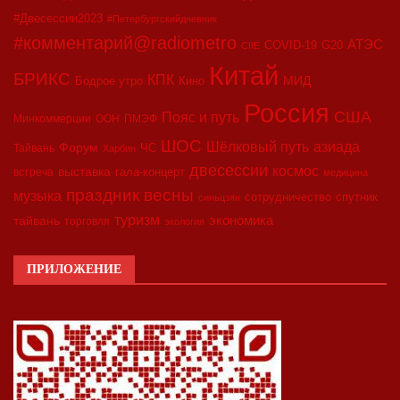
#Двесессии2023
#Петербургскийдневник
#комментарий@radiometro
АТЭС
G20
COVID-19
CIIE
Китай
БРИКС
КПК
МИД
Бодрое утро
Кино
Россия
США
Пояс и путь
Минкоммерции
ООН
ПМЭФ
ШОС
азиада
Шёлковый путь
Форум
ЧС
Тайвань
Харбин
двесессии
космос
выставка
гала-концерт
встреча
медицина
праздник весны
музыка
сотрудничество
спутник
синьцзян
туризм
экономика
тайвань
торговля
экология
ПРИЛОЖЕНИЕ