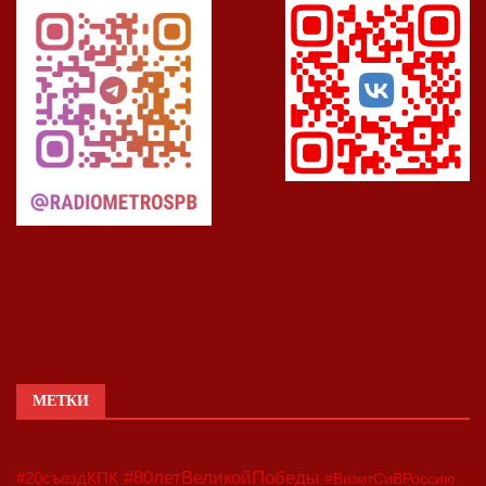
МЕТКИ
#80летВеликойПобеды
#20съездКПК
#ВизитСиВРоссию