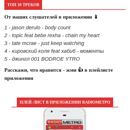
ТОП 10 ТРЕКОВ
От наших слушателей в приложении 📱
1 - jason derulo - body count
2 - topic feat bebe rexha - chain my heart
3 - tate mcrae - just keep watching
4 - кировский коля feat хабиб - моменты
5 - джингл 001 BODROE YTRO
Расскажи, что нравится - жми 👍 в плейлисте
приложения
ПЛЕЙ-ЛИСТ В ПРИЛОЖЕНИИ RADIOМЕТРО