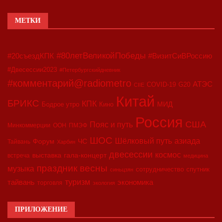
МЕТКИ
#80летВеликойПобеды
#20съездКПК
#ВизитСиВРоссию
#Двесессии2023
#Петербургскийдневник
#комментарий@radiometro
АТЭС
COVID-19
G20
CIIE
Китай
БРИКС
КПК
МИД
Бодрое утро
Кино
Россия
США
Пояс и путь
Минкоммерции
ООН
ПМЭФ
ШОС
азиада
Шёлковый путь
Форум
ЧС
Тайвань
Харбин
двесессии
космос
выставка
гала-концерт
встреча
медицина
праздник весны
музыка
сотрудничество
спутник
синьцзян
туризм
экономика
тайвань
торговля
экология
ПРИЛОЖЕНИЕ