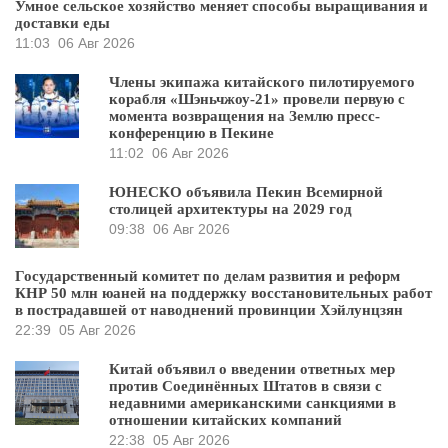
Умное сельское хозяйство меняет способы выращивания и
доставки еды
11:03
06 Авг 2026
Члены экипажа китайского пилотируемого
корабля «Шэньчжоу-21» провели первую с
момента возвращения на Землю пресс-
конференцию в Пекине
11:02
06 Авг 2026
ЮНЕСКО объявила Пекин Всемирной
столицей архитектуры на 2029 год
09:38
06 Авг 2026
Государственный комитет по делам развития и реформ
КНР 50 млн юаней на поддержку восстановительных работ
в пострадавшей от наводнений провинции Хэйлунцзян
22:39
05 Авг 2026
Китай объявил о введении ответных мер
против Соединённых Штатов в связи с
недавними американскими санкциями в
отношении китайских компаний
22:38
05 Авг 2026