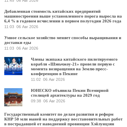
11:45
06 Авг 2026
Добавленная стоимость китайских предприятий
машиностроения выше установленного порога выросла на
6,4 % в годовом исчислении в первом полугодии 2026 года
11:03
06 Авг 2026
Умное сельское хозяйство меняет способы выращивания и
доставки еды
11:03
06 Авг 2026
Члены экипажа китайского пилотируемого
корабля «Шэньчжоу-21» провели первую с
момента возвращения на Землю пресс-
конференцию в Пекине
11:02
06 Авг 2026
ЮНЕСКО объявила Пекин Всемирной
столицей архитектуры на 2029 год
09:38
06 Авг 2026
Государственный комитет по делам развития и реформ
КНР 50 млн юаней на поддержку восстановительных работ
в пострадавшей от наводнений провинции Хэйлунцзян