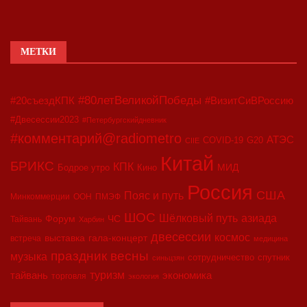
МЕТКИ
#80летВеликойПобеды
#20съездКПК
#ВизитСиВРоссию
#Двесессии2023
#Петербургскийдневник
#комментарий@radiometro
АТЭС
COVID-19
G20
CIIE
Китай
БРИКС
КПК
МИД
Бодрое утро
Кино
Россия
США
Пояс и путь
Минкоммерции
ООН
ПМЭФ
ШОС
азиада
Шёлковый путь
Форум
ЧС
Тайвань
Харбин
двесессии
космос
выставка
гала-концерт
встреча
медицина
праздник весны
музыка
сотрудничество
спутник
синьцзян
туризм
экономика
тайвань
торговля
экология