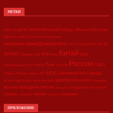
МЕТКИ
#80летВеликойПобеды
#20съездКПК
#ВизитСиВРоссию
#Двесессии2023
#Петербургскийдневник
#комментарий@radiometro
АТЭС
COVID-19
G20
CIIE
Китай
БРИКС
КПК
МИД
Бодрое утро
Кино
Россия
США
Пояс и путь
Минкоммерции
ООН
ПМЭФ
ШОС
азиада
Шёлковый путь
Форум
ЧС
Тайвань
Харбин
двесессии
космос
выставка
гала-концерт
встреча
медицина
праздник весны
музыка
сотрудничество
спутник
синьцзян
туризм
экономика
тайвань
торговля
экология
ПРИЛОЖЕНИЕ