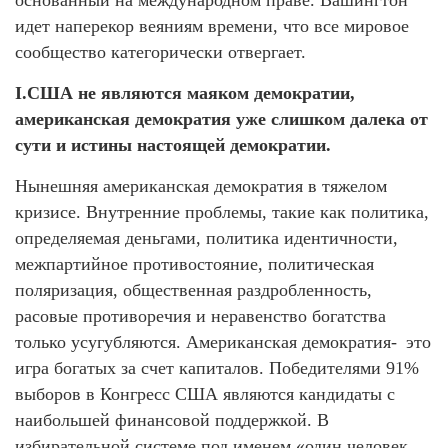
основанный на международном праве. Вашингтон
идет наперекор веяниям времени, что все мировое
сообщество категорически отвергает.
I.США не являются маяком демократии,
американская демократия уже слишком далека от
сути и истины настоящей демократии.
Нынешняя американская демократия в тяжелом
кризисе. Внутренние проблемы, такие как политика,
определяемая деньгами, политика идентичности,
межпартийное противостояние, политическая
поляризация, общественная раздробленность,
расовые противоречия и неравенство богатства
только усугубляются. Американская демократия- это
игра богатых за счет капиталов. Победителями 91%
выборов в Конгресс США являются кандидаты с
наибольшей финансовой поддержкой. В
избирательной системе под именем «один человек,