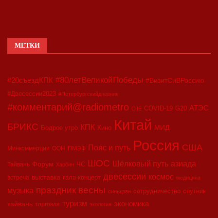
МЕТКИ
#80летВеликойПобеды
#20съездКПК
#ВизитСиВРоссию
#Двесессии2023
#Петербургскийдневник
#комментарий@radiometro
АТЭС
G20
COVID-19
CIIE
Китай
БРИКС
КПК
МИД
Бодрое утро
Кино
Россия
США
Пояс и путь
Минкоммерции
ООН
ПМЭФ
ШОС
азиада
Шёлковый путь
Форум
ЧС
Тайвань
Харбин
двесессии
космос
выставка
гала-концерт
встреча
медицина
праздник весны
музыка
сотрудничество
спутник
синьцзян
туризм
экономика
тайвань
торговля
экология