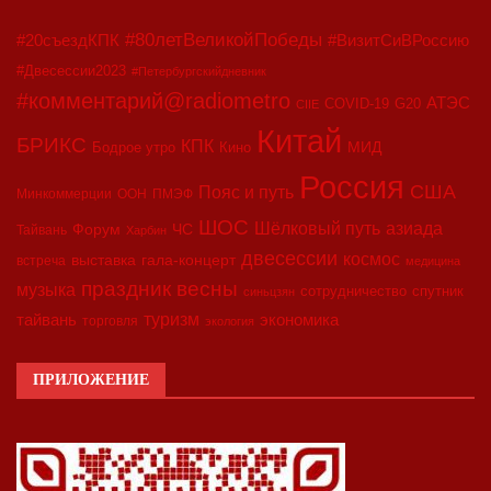
#80летВеликойПобеды
#20съездКПК
#ВизитСиВРоссию
#Двесессии2023
#Петербургскийдневник
#комментарий@radiometro
АТЭС
COVID-19
G20
CIIE
Китай
БРИКС
КПК
МИД
Бодрое утро
Кино
Россия
США
Пояс и путь
Минкоммерции
ООН
ПМЭФ
ШОС
азиада
Шёлковый путь
Форум
ЧС
Тайвань
Харбин
двесессии
космос
выставка
гала-концерт
встреча
медицина
праздник весны
музыка
сотрудничество
спутник
синьцзян
туризм
экономика
тайвань
торговля
экология
ПРИЛОЖЕНИЕ