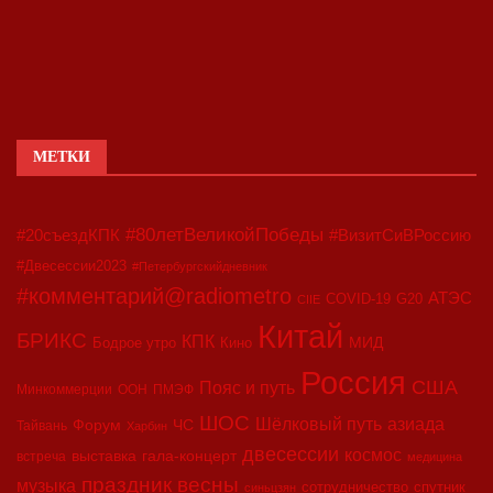
МЕТКИ
#80летВеликойПобеды
#20съездКПК
#ВизитСиВРоссию
#Двесессии2023
#Петербургскийдневник
#комментарий@radiometro
АТЭС
COVID-19
G20
CIIE
Китай
БРИКС
КПК
МИД
Бодрое утро
Кино
Россия
США
Пояс и путь
Минкоммерции
ООН
ПМЭФ
ШОС
азиада
Шёлковый путь
Форум
ЧС
Тайвань
Харбин
двесессии
космос
выставка
гала-концерт
встреча
медицина
праздник весны
музыка
сотрудничество
спутник
синьцзян