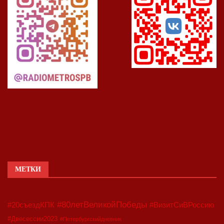
МЕТКИ
#80летВеликойПобеды
#20съездКПК
#ВизитСиВРоссию
#Двесессии2023
#Петербургскийдневник