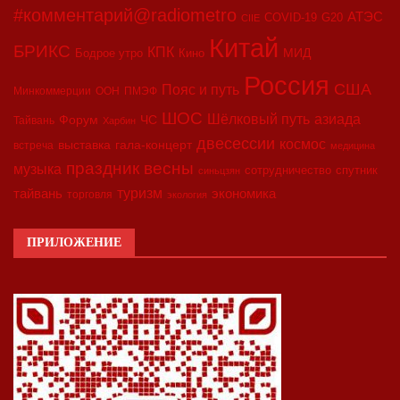
#комментарий@radiometro
АТЭС
COVID-19
G20
CIIE
Китай
БРИКС
КПК
МИД
Бодрое утро
Кино
Россия
США
Пояс и путь
Минкоммерции
ООН
ПМЭФ
ШОС
азиада
Шёлковый путь
Форум
ЧС
Тайвань
Харбин
двесессии
космос
выставка
гала-концерт
встреча
медицина
праздник весны
музыка
сотрудничество
спутник
синьцзян
туризм
экономика
тайвань
торговля
экология
ПРИЛОЖЕНИЕ