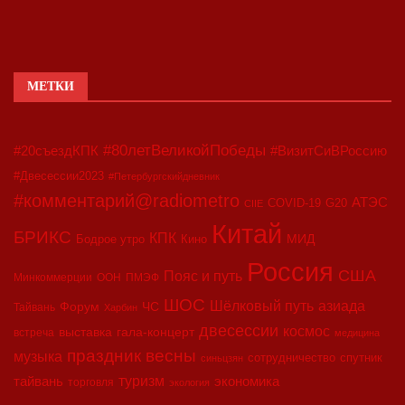
МЕТКИ
#80летВеликойПобеды
#20съездКПК
#ВизитСиВРоссию
#Двесессии2023
#Петербургскийдневник
#комментарий@radiometro
АТЭС
COVID-19
G20
CIIE
Китай
БРИКС
КПК
МИД
Бодрое утро
Кино
Россия
США
Пояс и путь
Минкоммерции
ООН
ПМЭФ
ШОС
азиада
Шёлковый путь
Форум
ЧС
Тайвань
Харбин
двесессии
космос
выставка
гала-концерт
встреча
медицина
праздник весны
музыка
сотрудничество
спутник
синьцзян
туризм
экономика
тайвань
торговля
экология