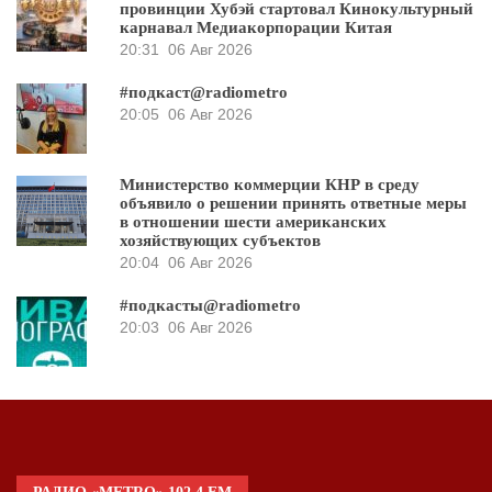
провинции Хубэй стартовал Кинокультурный
карнавал Медиакорпорации Китая
20:31
06 Авг 2026
#подкаст@radiometro
20:05
06 Авг 2026
Министерство коммерции КНР в среду
объявило о решении принять ответные меры
в отношении шести американских
хозяйствующих субъектов
20:04
06 Авг 2026
#подкасты@radiometro
20:03
06 Авг 2026