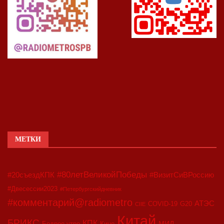
МЕТКИ
#80летВеликойПобеды
#20съездКПК
#ВизитСиВРоссию
#Двесессии2023
#Петербургскийдневник
#комментарий@radiometro
АТЭС
COVID-19
G20
CIIE
Китай
БРИКС
КПК
МИД
Бодрое утро
Кино