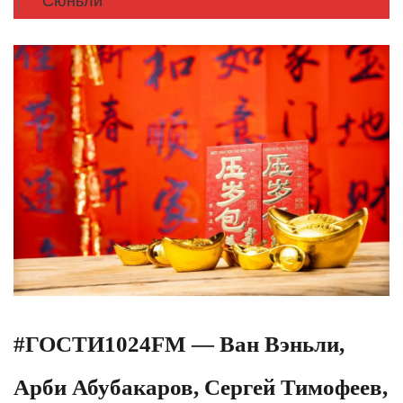
Сюньли
#ГОСТИ1024FM — Ван Вэньли,
Арби Абубакаров, Сергей Тимофеев,