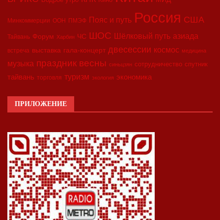
Россия
США
Пояс и путь
Минкоммерции
ООН
ПМЭФ
ШОС
азиада
Шёлковый путь
Форум
ЧС
Тайвань
Харбин
двесессии
космос
выставка
гала-концерт
встреча
медицина
праздник весны
музыка
сотрудничество
спутник
синьцзян
туризм
экономика
тайвань
торговля
экология
ПРИЛОЖЕНИЕ