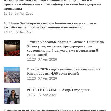
Китай в пятницу призвал Японию прислушаться к
призывам общественности соблюдать свои безъядерные
принципы
16:10
07 Авг 2026
Goldman Sachs проявляет всё большую уверенность в
китайском рынке искусственного интеллекта.
14:14
07 Авг 2026
Летние кассовые сборы в Китае с 1 июня по
31 августа, включая предпродажи, по
состоянию на 7 августа уже превысили 8
млрд юаней
12:23
07 Авг 2026
В июле 2026 года внешнеторговый оборот
Китая достиг 4,66 трлн юаней
12:23
07 Авг 2026
#ГОСТИ1024FM — Аида Отрадных
11:37
07 Авг 2026
Официальный Токио усиливает курс на ремилитаризацию,