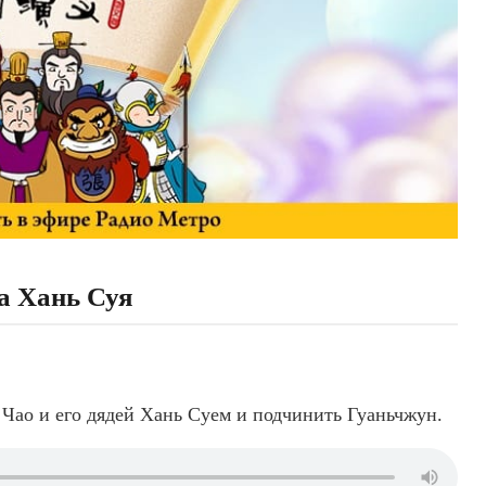
а Хань Суя
 Чао и его дядей Хань Суем и подчинить Гуаньчжун.