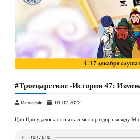
#Троецарствие -История 47: Измен
01.02.2022
Metroadmin
Цао Цао удалось посеять семена раздора между Ма