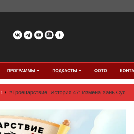
ПРОГРАММЫ
ПОДКАСТЫ
ФОТО
КОНТ
1
#Троецарствие -История 47: Измена Хань Суя