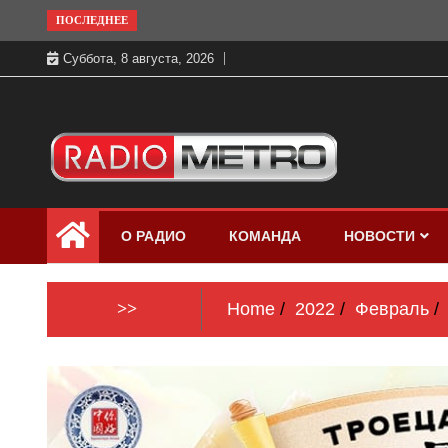
Skip
ПОСЛЕДНЕЕ
to
Суббота, 8 августа, 2026
content
Слушать онлайн и на 102.4 FM
Радио МЕТРО
бесплатно в хорошем качестве Санкт-
О РАДИО
КОМАНДА
НОВОСТИ
Петербург и Россия
>>
Home
2022
Февраль