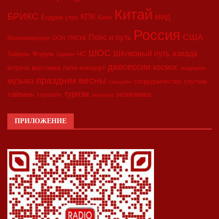
Китай
БРИКС
КПК
МИД
Бодрое утро
Кино
Россия
США
Пояс и путь
Минкоммерции
ООН
ПМЭФ
ШОС
азиада
Шёлковый путь
Форум
ЧС
Тайвань
Харбин
двесессии
космос
выставка
гала-концерт
встреча
медицина
праздник весны
музыка
сотрудничество
спутник
синьцзян
туризм
экономика
тайвань
торговля
экология
ПРИЛОЖЕНИЕ