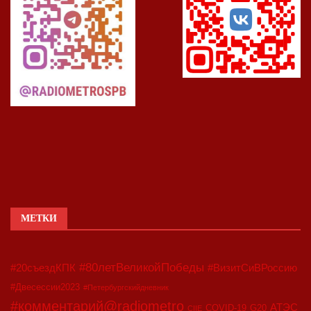
МЕТКИ
#80летВеликойПобеды
#20съездКПК
#ВизитСиВРоссию
#Двесессии2023
#Петербургскийдневник
#комментарий@radiometro
АТЭС
COVID-19
G20
CIIE