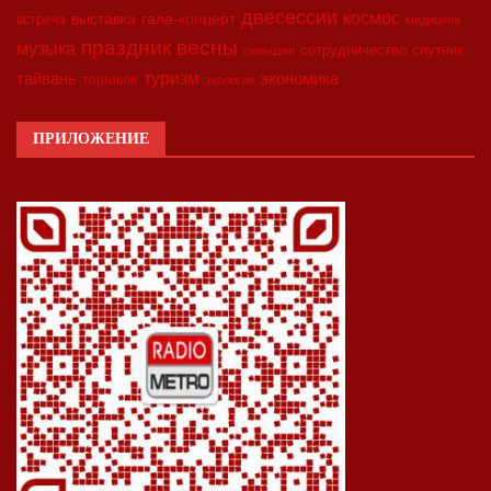
двесессии
космос
выставка
гала-концерт
встреча
медицина
праздник весны
музыка
сотрудничество
спутник
синьцзян
туризм
экономика
тайвань
торговля
экология
ПРИЛОЖЕНИЕ