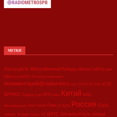
МЕТКИ
#80летВеликойПобеды
#20съездКПК
#ВизитСиВРоссию
#Двесессии2023
#Петербургскийдневник
#комментарий@radiometro
АТЭС
COVID-19
G20
CIIE
Китай
БРИКС
КПК
МИД
Бодрое утро
Кино
Россия
США
Пояс и путь
Минкоммерции
ООН
ПМЭФ
ШОС
азиада
Шёлковый путь
Форум
ЧС
Тайвань
Харбин