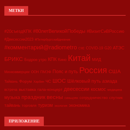
МЕТКИ
#80летВеликойПобеды
#20съездКПК
#ВизитСиВРоссию
#Двесессии2023
#Петербургскийдневник
#комментарий@radiometro
АТЭС
COVID-19
G20
CIIE
Китай
БРИКС
КПК
МИД
Бодрое утро
Кино
Россия
США
Пояс и путь
Минкоммерции
ООН
ПМЭФ
ШОС
азиада
Шёлковый путь
Форум
ЧС
Тайвань
Харбин
двесессии
космос
выставка
гала-концерт
встреча
медицина
праздник весны
музыка
сотрудничество
спутник
синьцзян
туризм
экономика
тайвань
торговля
экология
ПРИЛОЖЕНИЕ