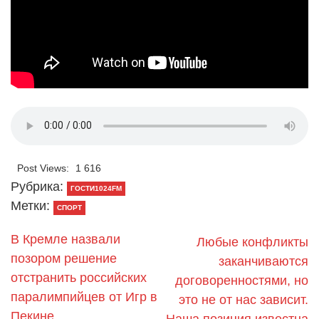
Post Views:
1 616
Рубрика:
ГОСТИ1024FM
Метки:
СПОРТ
В Кремле назвали
Любые конфликты
позором решение
заканчиваются
отстранить российских
договоренностями, но
паралимпийцев от Игр в
это не от нас зависит.
Пекине
Наша позиция известна