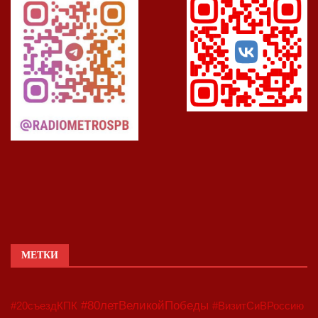
МЕТКИ
#80летВеликойПобеды
#20съездКПК
#ВизитСиВРоссию