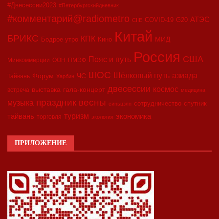
#Двесессии2023
#Петербургскийдневник
#комментарий@radiometro
АТЭС
COVID-19
G20
CIIE
Китай
БРИКС
КПК
МИД
Бодрое утро
Кино
Россия
США
Пояс и путь
Минкоммерции
ООН
ПМЭФ
ШОС
азиада
Шёлковый путь
Форум
ЧС
Тайвань
Харбин
двесессии
космос
выставка
гала-концерт
встреча
медицина
праздник весны
музыка
сотрудничество
спутник
синьцзян
туризм
экономика
тайвань
торговля
экология
ПРИЛОЖЕНИЕ