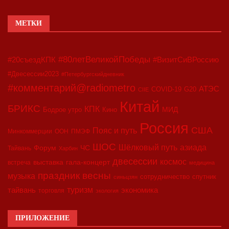
МЕТКИ
#80летВеликойПобеды
#20съездКПК
#ВизитСиВРоссию
#Двесессии2023
#Петербургскийдневник
#комментарий@radiometro
АТЭС
COVID-19
G20
CIIE
Китай
БРИКС
КПК
МИД
Бодрое утро
Кино
Россия
США
Пояс и путь
Минкоммерции
ООН
ПМЭФ
ШОС
азиада
Шёлковый путь
Форум
ЧС
Тайвань
Харбин
двесессии
космос
выставка
гала-концерт
встреча
медицина
праздник весны
музыка
сотрудничество
спутник
синьцзян
туризм
экономика
тайвань
торговля
экология
ПРИЛОЖЕНИЕ