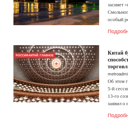
засияет 
Смольног
особый р
Подробн
Китай б
РОССИЯ-КИТАЙ: ГЛАВНОЕ
способс
торговл
metroadmi
Об этом г
5-й сесс
13-го со
заявил о
Подробн