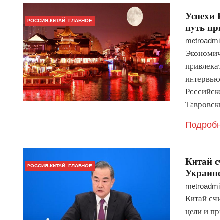
Успехи 
РОССИЯ-КИТАЙ: ГЛАВНОЕ
путь пр
metroadmi
Экономич
привлека
интервью
Российск
Тавровс
Подробн
Китай с
РОССИЯ-КИТАЙ: ГЛАВНОЕ
Украине
metroadmi
Китай сч
цели и п