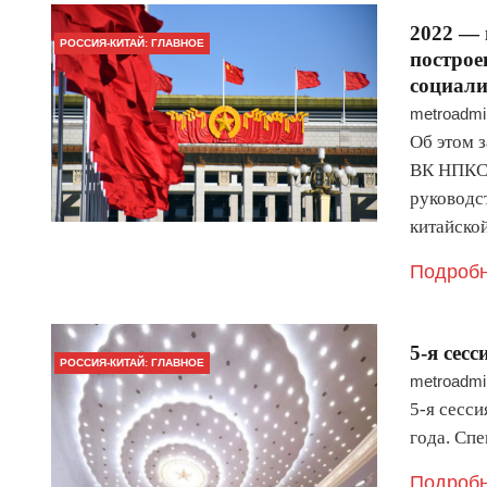
2022 — 
РОССИЯ-КИТАЙ: ГЛАВНОЕ
построе
социали
metroadmi
Об этом 
ВК НПКСК
руководс
китайск
Подробн
5-я сес
РОССИЯ-КИТАЙ: ГЛАВНОЕ
metroadmi
5-я сесси
года. Сп
Подробн