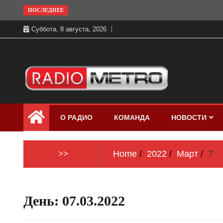
Skip
ПОСЛЕДНЕЕ
to
Суббота, 8 августа, 2026
content
Слушать онлайн и на 102.4 FM
Радио МЕТРО
бесплатно в хорошем качестве Санкт-
О РАДИО
КОМАНДА
НОВОСТИ
Петербург и Россия
>>
Home
2022
Март
7
День:
07.03.2022