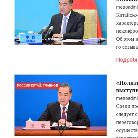
metroadmi
Китайско
характер
неконфро
Об этом 
го созыв
Подробн
«Полити
РОССИЯ-КИТАЙ: ГЛАВНОЕ
выступи
metroadmi
Среди пр
следует 
переговор
осуществ