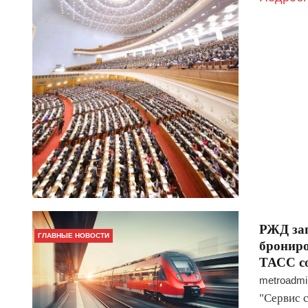
РЖД зап
ГЛАВНЫЕ НОВОСТИ
брониро
ТАСС со
metroadmi
"Сервис 