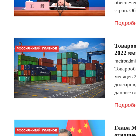
обеспече
стран. О
Подробн
Товароо
РОССИЯ-КИТАЙ: ГЛАВНОЕ
2022 вы
metroadmi
Товарооб
месяцев 
долларов
данные г
Подробн
Глава М
РОССИЯ-КИТАЙ: ГЛАВНОЕ
отношен