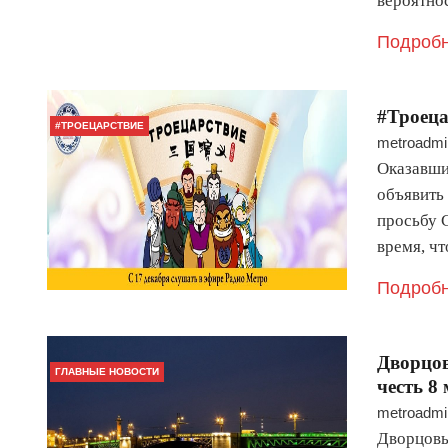
вероятно
Подробн
#Троеца
#ТРОЕЦАРСТВИЕ
metroadmi
Оказавши
объявить 
просьбу 
время, ч
Подробн
Дворцов
ГЛАВНЫЕ НОВОСТИ
честь 8
metroadmi
Дворцовый