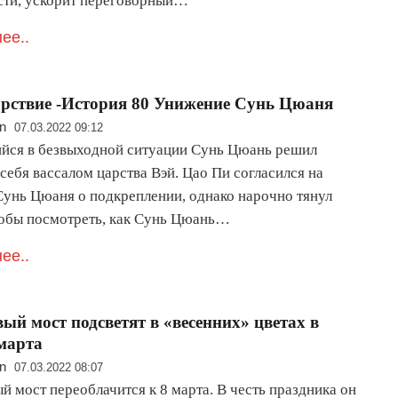
сти, ускорит переговорный…
ее..
рствие -История 80 Унижение Сунь Цюаня
n
07.03.2022 09:12
йся в безвыходной ситуации Сунь Цюань решил
себя вассалом царства Вэй. Цао Пи согласился на
Сунь Цюаня о подкреплении, однако нарочно тянул
тобы посмотреть, как Сунь Цюань…
ее..
ый мост подсветят в «весенних» цветах в
 марта
n
07.03.2022 08:07
 мост переоблачится к 8 марта. В честь праздника он