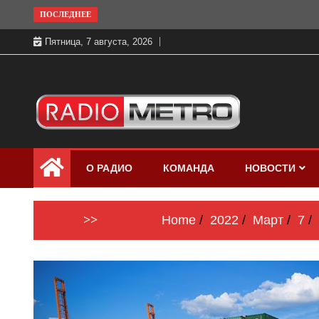
Skip
ПОСЛЕДНЕЕ
to
Пятница, 7 августа, 2026
content
Слушать онлайн и на 102.4 FM
Радио МЕТРО
бесплатно в хорошем качестве Санкт-
О РАДИО
КОМАНДА
НОВОСТИ
Петербург и Россия
>>
Home
2022
Март
7