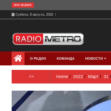
Skip
ПОСЛЕДНЕЕ
to
Суббота, 8 августа, 2026
content
Слушать онлайн и на 102.4 FM
Радио МЕТРО
бесплатно в хорошем качестве Санкт-
О РАДИО
КОМАНДА
НОВОСТИ
Петербург и Россия
>>
Home
2022
Март
31