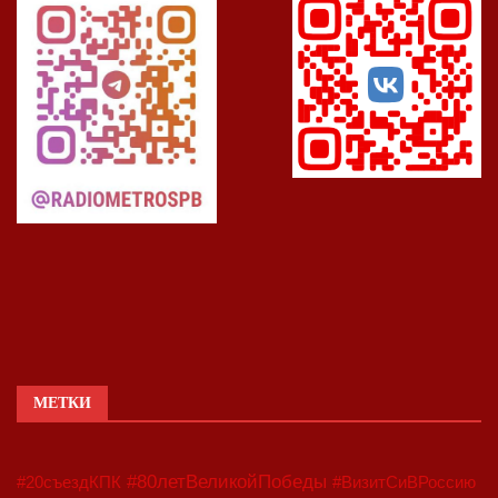
МЕТКИ
#80летВеликойПобеды
#20съездКПК
#ВизитСиВРоссию