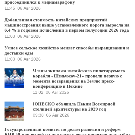
присоединился к медиамарафону
11:45
06 Авг 2026
Добавленная стоимость китайских предприятий
машиностроения выше установленного порога выросла на
6,4 % в годовом исчислении в первом полугодии 2026 года
11:03
06 Авг 2026
Умное сельское хозяйство меняет способы выращивания и
доставки еды
11:03
06 Авг 2026
Члены экипажа китайского пилотируемого
корабля «Шэньчжоу-21» провели первую с
момента возвращения на Землю пресс-
конференцию в Пекине
11:02
06 Авг 2026
ЮНЕСКО объявила Пекин Всемирной
столицей архитектуры на 2029 год
09:38
06 Авг 2026
Государственный комитет по делам развития и реформ
КНР 50 млн юаней на поддержку восстановительных работ