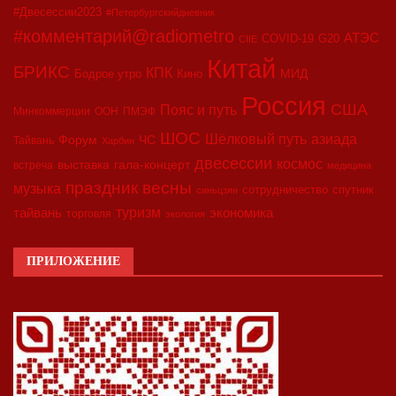
#Двесессии2023
#Петербургскийдневник
#комментарий@radiometro
АТЭС
COVID-19
G20
CIIE
Китай
БРИКС
КПК
МИД
Бодрое утро
Кино
Россия
США
Пояс и путь
Минкоммерции
ООН
ПМЭФ
ШОС
азиада
Шёлковый путь
Форум
ЧС
Тайвань
Харбин
двесессии
космос
выставка
гала-концерт
встреча
медицина
праздник весны
музыка
сотрудничество
спутник
синьцзян
туризм
экономика
тайвань
торговля
экология
ПРИЛОЖЕНИЕ