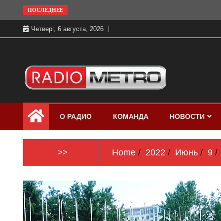
Skip
ПОСЛЕДНЕЕ
to
Четверг, 6 августа, 2026
content
Слушать онлайн и на 102.4 FM
Радио МЕТРО
бесплатно в хорошем качестве Санкт-
О РАДИО
КОМАНДА
НОВОСТИ
Петербург и Россия
>>
Home
2022
Июнь
9