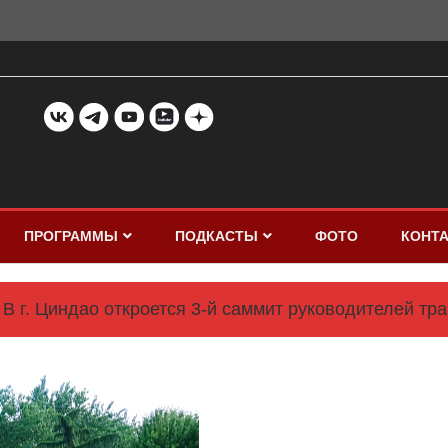
ПРОГРАММЫ
ПОДКАСТЫ
ФОТО
КОНТ
В г. Циндао откроется 3-й саммит руководителей т