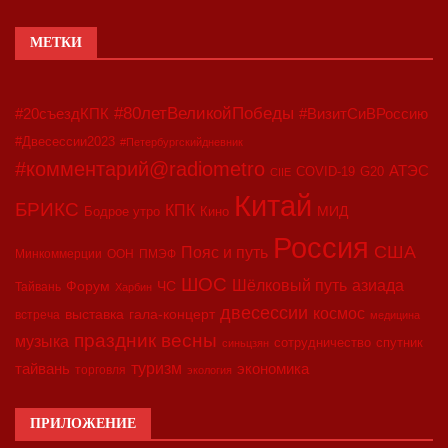
МЕТКИ
#80летВеликойПобеды
#20съездКПК
#ВизитСиВРоссию
#Двесессии2023
#Петербургскийдневник
#комментарий@radiometro
АТЭС
COVID-19
G20
CIIE
Китай
БРИКС
КПК
МИД
Бодрое утро
Кино
Россия
США
Пояс и путь
Минкоммерции
ООН
ПМЭФ
ШОС
азиада
Шёлковый путь
Форум
ЧС
Тайвань
Харбин
двесессии
космос
выставка
гала-концерт
встреча
медицина
праздник весны
музыка
сотрудничество
спутник
синьцзян
туризм
экономика
тайвань
торговля
экология
ПРИЛОЖЕНИЕ