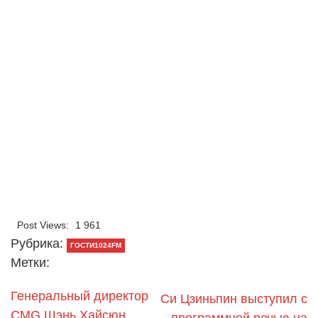
Post Views:
1 961
Рубрика:
ГОСТИ1024FM
Метки:
Генеральный директор
Си Цзиньпин выступил с
CMG Шэнь Хайсюн
программной речью на