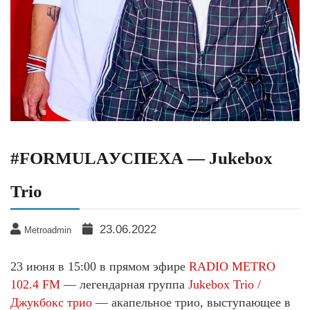
#FORMULAУСПЕХА — Jukebox
Trio
23.06.2022
Metroadmin
23 июня в 15:00 в прямом эфире
RADIO METRO
102.4 FM
— легендарная группа
Jukebox Trio /
Джукбокс трио
— акапельное трио, выступающее в