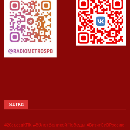
МЕТКИ
#80летВеликойПобеды
#20съездКПК
#ВизитСиВРоссию