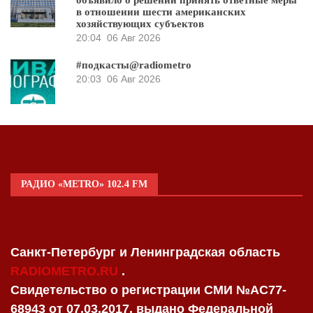
объявило о решении принять ответные меры
в отношении шести американских
хозяйствующих субъектов
20:04
06 Авг 2026
#подкасты@radiometro
20:03
06 Авг 2026
РАДИО «METRO» 102.4 FM
Санкт-Петербург и Ленинградская область
RADIOMETRO.RU
.
Свидетельство о регистрации СМИ №AC77-
68943 от 07.03.2017, выдано Федеральной