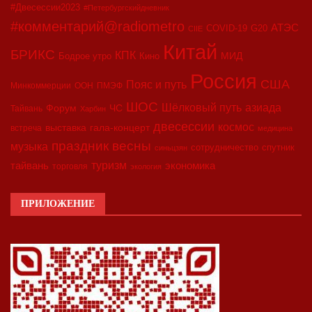
#Двесессии2023
#Петербургскийдневник
#комментарий@radiometro
АТЭС
COVID-19
G20
CIIE
Китай
БРИКС
КПК
МИД
Бодрое утро
Кино
Россия
США
Пояс и путь
Минкоммерции
ООН
ПМЭФ
ШОС
азиада
Шёлковый путь
Форум
ЧС
Тайвань
Харбин
двесессии
космос
выставка
гала-концерт
встреча
медицина
праздник весны
музыка
сотрудничество
спутник
синьцзян
туризм
экономика
тайвань
торговля
экология
ПРИЛОЖЕНИЕ