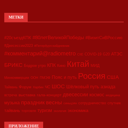
МЕТКИ
#80летВеликойПобеды
#20съездКПК
#ВизитСиВРоссию
#Двесессии2023
#Петербургскийдневник
#комментарий@radiometro
АТЭС
COVID-19
G20
CIIE
Китай
БРИКС
КПК
МИД
Бодрое утро
Кино
Россия
США
Пояс и путь
Минкоммерции
ООН
ПМЭФ
ШОС
азиада
Шёлковый путь
Форум
ЧС
Тайвань
Харбин
двесессии
космос
выставка
гала-концерт
встреча
медицина
праздник весны
музыка
сотрудничество
спутник
синьцзян
туризм
экономика
тайвань
торговля
экология
ПРИЛОЖЕНИЕ