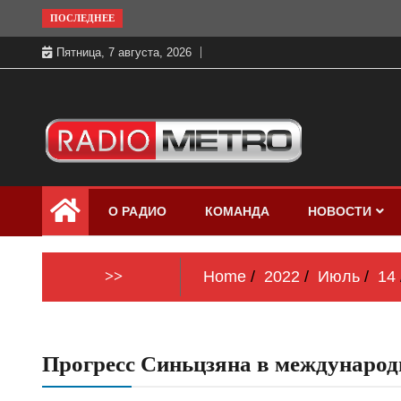
Skip
ПОСЛЕДНЕЕ
to
Пятница, 7 августа, 2026
content
Слушать онлайн и на 102.4 FM
Радио МЕТРО
бесплатно в хорошем качестве Санкт-
О РАДИО
КОМАНДА
НОВОСТИ
Петербург и Россия
>>
Home
2022
Июль
14
Прогресс Синьцзяна в международ