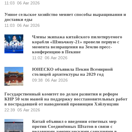
11:03
06 Авг 2026
Умное сельское хозяйство меняет способы выращивания и
доставки еды
11:03
06 Авг 2026
Члены экипажа китайского пилотируемого
корабля «Шэньчжоу-21» провели первую с
момента возвращения на Землю пресс-
конференцию в Пекине
11:02
06 Авг 2026
ЮНЕСКО объявила Пекин Всемирной
столицей архитектуры на 2029 год
09:38
06 Авг 2026
Государственный комитет по делам развития и реформ
КНР 50 млн юаней на поддержку восстановительных работ
в пострадавшей от наводнений провинции Хэйлунцзян
22:39
05 Авг 2026
Китай объявил о введении ответных мер
против Соединённых Штатов в связи с
недавними американскими санкциями в