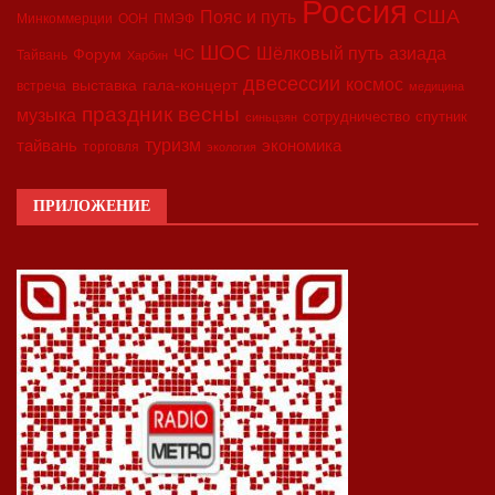
Россия
США
Пояс и путь
Минкоммерции
ООН
ПМЭФ
ШОС
азиада
Шёлковый путь
Форум
ЧС
Тайвань
Харбин
двесессии
космос
выставка
гала-концерт
встреча
медицина
праздник весны
музыка
сотрудничество
спутник
синьцзян
туризм
экономика
тайвань
торговля
экология
ПРИЛОЖЕНИЕ