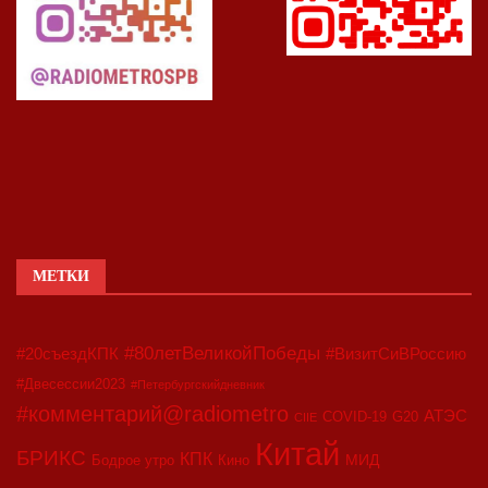
МЕТКИ
#80летВеликойПобеды
#20съездКПК
#ВизитСиВРоссию
#Двесессии2023
#Петербургскийдневник
#комментарий@radiometro
АТЭС
COVID-19
G20
CIIE
Китай
БРИКС
КПК
МИД
Бодрое утро
Кино