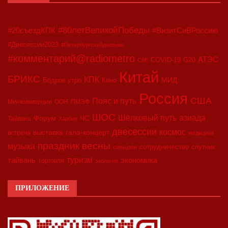
#80летВеликойПобеды
#20съездКПК
#ВизитСиВРоссию
#Двесессии2023
#Петербургскийдневник
#комментарий@radiometro
АТЭС
COVID-19
G20
CIIE
Китай
БРИКС
КПК
МИД
Бодрое утро
Кино
Россия
США
Пояс и путь
Минкоммерции
ООН
ПМЭФ
ШОС
азиада
Шёлковый путь
Форум
ЧС
Тайвань
Харбин
двесессии
космос
выставка
гала-концерт
встреча
медицина
праздник весны
музыка
сотрудничество
спутник
синьцзян
туризм
экономика
тайвань
торговля
экология
ПРИЛОЖЕНИЕ