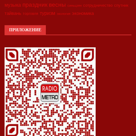
праздник весны
музыка
сотрудничество
спутник
синьцзян
туризм
экономика
тайвань
торговля
экология
ПРИЛОЖЕНИЕ