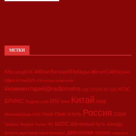
МЕТКИ
#80летВеликойПобеды
#20съездКПК
#ВизитСиВРоссию
#Двесессии2023
#Петербургскийдневник
#комментарий@radiometro
АТЭС
COVID-19
G20
CIIE
Китай
БРИКС
КПК
МИД
Бодрое утро
Кино
Россия
США
Пояс и путь
Минкоммерции
ООН
ПМЭФ
ШОС
азиада
Шёлковый путь
Форум
ЧС
Тайвань
Харбин
двесессии
космос
выставка
гала-концерт
встреча
медицина