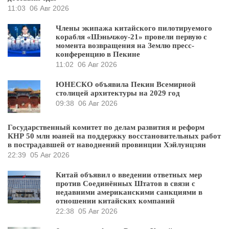
11:03
06 Авг 2026
Члены экипажа китайского пилотируемого
корабля «Шэньчжоу-21» провели первую с
момента возвращения на Землю пресс-
конференцию в Пекине
11:02
06 Авг 2026
ЮНЕСКО объявила Пекин Всемирной
столицей архитектуры на 2029 год
09:38
06 Авг 2026
Государственный комитет по делам развития и реформ
КНР 50 млн юаней на поддержку восстановительных работ
в пострадавшей от наводнений провинции Хэйлунцзян
22:39
05 Авг 2026
Китай объявил о введении ответных мер
против Соединённых Штатов в связи с
недавними американскими санкциями в
отношении китайских компаний
22:38
05 Авг 2026