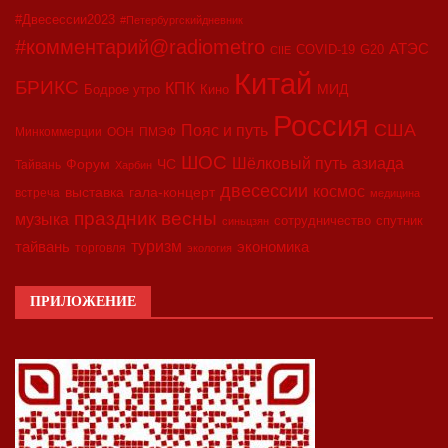
#Двесессии2023
#Петербургскийдневник
#комментарий@radiometro
АТЭС
COVID-19
G20
CIIE
Китай
БРИКС
КПК
МИД
Бодрое утро
Кино
Россия
США
Пояс и путь
Минкоммерции
ООН
ПМЭФ
ШОС
азиада
Шёлковый путь
Форум
ЧС
Тайвань
Харбин
двесессии
космос
выставка
гала-концерт
встреча
медицина
праздник весны
музыка
сотрудничество
спутник
синьцзян
туризм
экономика
тайвань
торговля
экология
ПРИЛОЖЕНИЕ