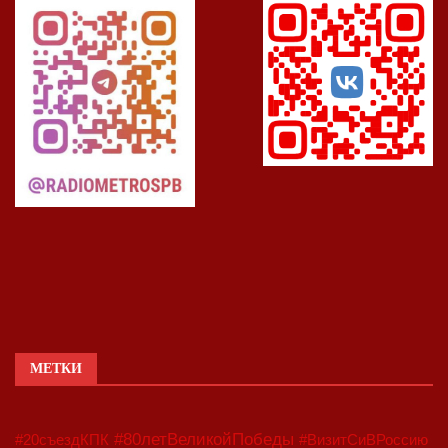
МЕТКИ
#80летВеликойПобеды
#20съездКПК
#ВизитСиВРоссию