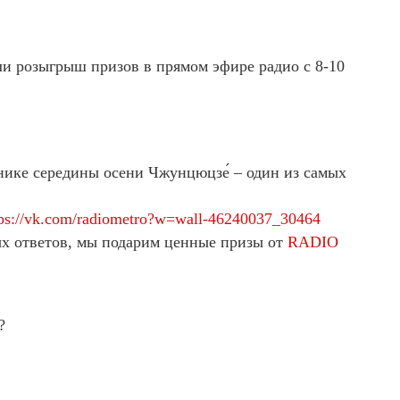
и розыгрыш призов в прямом эфире радио с 8-10
ике середины осени Чжунцюцзе́ – один из самых
tps://vk.com/radiometro?w=wall-46240037_30464
х ответов, мы подарим ценные призы от
RADIO
?