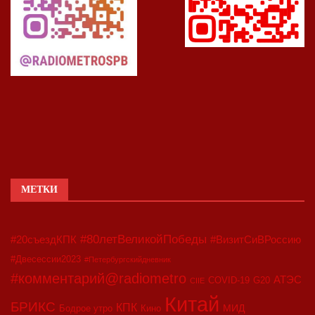
МЕТКИ
#80летВеликойПобеды
#20съездКПК
#ВизитСиВРоссию
#Двесессии2023
#Петербургскийдневник
#комментарий@radiometro
АТЭС
COVID-19
G20
CIIE
Китай
БРИКС
КПК
МИД
Бодрое утро
Кино