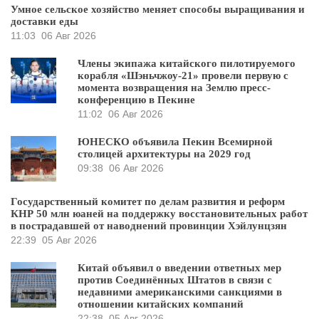
Умное сельское хозяйство меняет способы выращивания и
доставки еды
11:03
06 Авг 2026
Члены экипажа китайского пилотируемого
корабля «Шэньчжоу-21» провели первую с
момента возвращения на Землю пресс-
конференцию в Пекине
11:02
06 Авг 2026
ЮНЕСКО объявила Пекин Всемирной
столицей архитектуры на 2029 год
09:38
06 Авг 2026
Государственный комитет по делам развития и реформ
КНР 50 млн юаней на поддержку восстановительных работ
в пострадавшей от наводнений провинции Хэйлунцзян
22:39
05 Авг 2026
Китай объявил о введении ответных мер
против Соединённых Штатов в связи с
недавними американскими санкциями в
отношении китайских компаний
22:38
05 Авг 2026