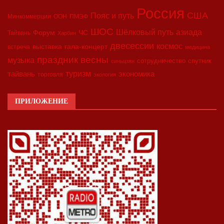
Россия
США
Пояс и путь
Минкоммерции
ООН
ПМЭФ
ШОС
азиада
Шёлковый путь
Форум
ЧС
Тайвань
Харбин
двесессии
космос
выставка
гала-концерт
встреча
медицина
праздник весны
музыка
сотрудничество
спутник
синьцзян
туризм
экономика
тайвань
торговля
экология
ПРИЛОЖЕНИЕ