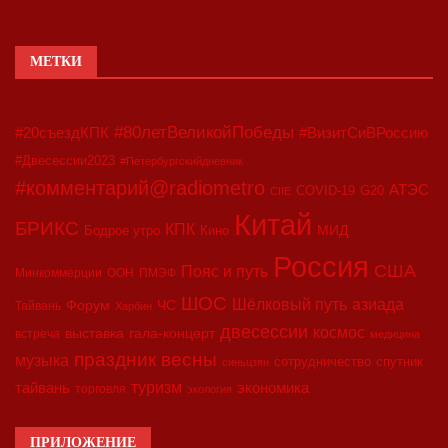
МЕТКИ
#80летВеликойПобеды
#20съездКПК
#ВизитСиВРоссию
#Двесессии2023
#Петербургскийдневник
#комментарий@radiometro
АТЭС
COVID-19
G20
CIIE
Китай
БРИКС
КПК
МИД
Бодрое утро
Кино
Россия
США
Пояс и путь
Минкоммерции
ООН
ПМЭФ
ШОС
азиада
Шёлковый путь
Форум
ЧС
Тайвань
Харбин
двесессии
космос
выставка
гала-концерт
встреча
медицина
праздник весны
музыка
сотрудничество
спутник
синьцзян
туризм
экономика
тайвань
торговля
экология
ПРИЛОЖЕНИЕ