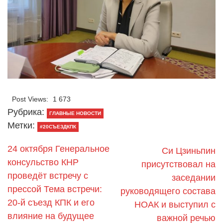
Post Views:
1 673
Рубрика:
ГЛАВНЫЕ НОВОСТИ
Метки:
#20СЪЕЗДКПК
24 октября Генеральное
Си Цзиньпин
консульство КНР
присутствовал на
проведёт встречу с
заседании
прессой Тема встречи:
руководящего состава
20-й съезд КПК и его
НОАК и выступил с
влияние на будущее
важной речью