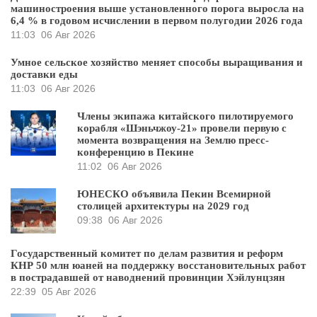
машиностроения выше установленного порога выросла на
6,4 % в годовом исчислении в первом полугодии 2026 года
11:03
06 Авг 2026
Умное сельское хозяйство меняет способы выращивания и
доставки еды
11:03
06 Авг 2026
Члены экипажа китайского пилотируемого
корабля «Шэньчжоу-21» провели первую с
момента возвращения на Землю пресс-
конференцию в Пекине
11:02
06 Авг 2026
ЮНЕСКО объявила Пекин Всемирной
столицей архитектуры на 2029 год
09:38
06 Авг 2026
Государственный комитет по делам развития и реформ
КНР 50 млн юаней на поддержку восстановительных работ
в пострадавшей от наводнений провинции Хэйлунцзян
22:39
05 Авг 2026