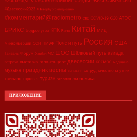
#80летВеликойПобеды
#20съездКПК
#ВизитСиВРоссию
#Двесессии2023
#Петербургскийдневник
#комментарий@radiometro
АТЭС
COVID-19
G20
CIIE
Китай
БРИКС
КПК
МИД
Бодрое утро
Кино
Россия
США
Пояс и путь
Минкоммерции
ООН
ПМЭФ
ШОС
азиада
Шёлковый путь
Форум
ЧС
Тайвань
Харбин
двесессии
космос
выставка
гала-концерт
встреча
медицина
праздник весны
музыка
сотрудничество
спутник
синьцзян
туризм
экономика
тайвань
торговля
экология
ПРИЛОЖЕНИЕ