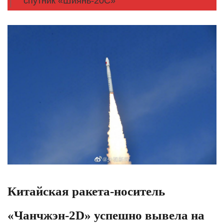
спутник «Шиянь-20C»
Китайская ракета-носитель
«Чанчжэн-2D» успешно вывела на