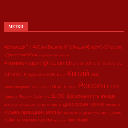
МЕТКИ
#80летВеликойПобеды
#20съездКПК
#ВизитСиВРоссию
#Двесессии2023
#Петербургскийдневник
#комментарий@radiometro
АТЭС
COVID-19
G20
CIIE
Китай
БРИКС
КПК
МИД
Бодрое утро
Кино
Россия
США
Пояс и путь
Минкоммерции
ООН
ПМЭФ
ШОС
азиада
Шёлковый путь
Форум
ЧС
Тайвань
Харбин
двесессии
космос
выставка
гала-концерт
встреча
медицина
праздник весны
музыка
сотрудничество
спутник
синьцзян
туризм
экономика
тайвань
торговля
экология