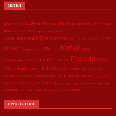
МЕТКИ
#80летВеликойПобеды
#20съездКПК
#ВизитСиВРоссию
#Двесессии2023
#Петербургскийдневник
#комментарий@radiometro
АТЭС
COVID-19
G20
CIIE
Китай
БРИКС
КПК
МИД
Бодрое утро
Кино
Россия
США
Пояс и путь
Минкоммерции
ООН
ПМЭФ
ШОС
азиада
Шёлковый путь
Форум
ЧС
Тайвань
Харбин
двесессии
космос
выставка
гала-концерт
встреча
медицина
праздник весны
музыка
сотрудничество
спутник
синьцзян
туризм
экономика
тайвань
торговля
экология
ПРИЛОЖЕНИЕ