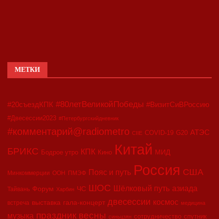
МЕТКИ
#80летВеликойПобеды
#20съездКПК
#ВизитСиВРоссию
#Двесессии2023
#Петербургскийдневник
#комментарий@radiometro
АТЭС
COVID-19
G20
CIIE
Китай
БРИКС
КПК
МИД
Бодрое утро
Кино
Россия
США
Пояс и путь
Минкоммерции
ООН
ПМЭФ
ШОС
азиада
Шёлковый путь
Форум
ЧС
Тайвань
Харбин
двесессии
космос
выставка
гала-концерт
встреча
медицина
праздник весны
музыка
сотрудничество
спутник
синьцзян