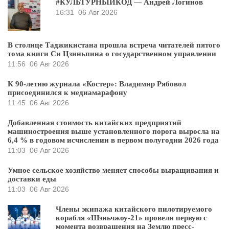
#КУЛЬТУРНЫЙКОД — Андрей Логинов
16:31
06 Авг 2026
В столице Таджикистана прошла встреча читателей пятого
тома книги Си Цзиньпина о государственном управлении
11:56
06 Авг 2026
К 90-летию журнала «Костер»: Владимир Рябовол
присоединился к медиамарафону
11:45
06 Авг 2026
Добавленная стоимость китайских предприятий
машиностроения выше установленного порога выросла на
6,4 % в годовом исчислении в первом полугодии 2026 года
11:03
06 Авг 2026
Умное сельское хозяйство меняет способы выращивания и
доставки еды
11:03
06 Авг 2026
Члены экипажа китайского пилотируемого
корабля «Шэньчжоу-21» провели первую с
момента возвращения на Землю пресс-