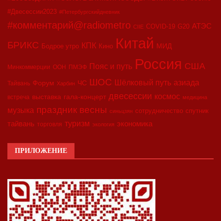
#Двесессии2023
#Петербургскийдневник
#комментарий@radiometro
АТЭС
COVID-19
G20
CIIE
Китай
БРИКС
КПК
МИД
Бодрое утро
Кино
Россия
США
Пояс и путь
Минкоммерции
ООН
ПМЭФ
ШОС
азиада
Шёлковый путь
Форум
ЧС
Тайвань
Харбин
двесессии
космос
выставка
гала-концерт
встреча
медицина
праздник весны
музыка
сотрудничество
спутник
синьцзян
туризм
экономика
тайвань
торговля
экология
ПРИЛОЖЕНИЕ