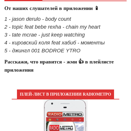
От наших слушателей в приложении 📱
1 - jason derulo - body count
2 - topic feat bebe rexha - chain my heart
3 - tate mcrae - just keep watching
4 - кировский коля feat хабиб - моменты
5 - джингл 001 BODROE YTRO
Расскажи, что нравится - жми 👍 в плейлисте
приложения
ПЛЕЙ-ЛИСТ В ПРИЛОЖЕНИИ RADIOМЕТРО