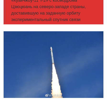
«Куайчжоу-11 Y-2» с космодрома
Цзюцюань на северо-западе страны,
доставившую на заданную орбиту
экспериментальный спутник связи