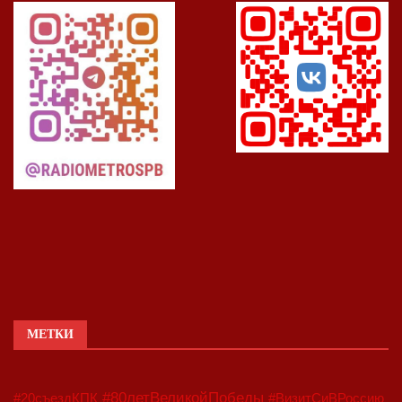
МЕТКИ
#80летВеликойПобеды
#20съездКПК
#ВизитСиВРоссию