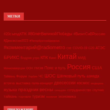
МЕТКИ
#80летВеликойПобеды
#20съездКПК
#ВизитСиВРоссию
#Двесессии2023
#Петербургскийдневник
#комментарий@radiometro
АТЭС
COVID-19
G20
CIIE
Китай
БРИКС
КПК
МИД
Бодрое утро
Кино
Россия
США
Пояс и путь
Минкоммерции
ООН
ПМЭФ
ШОС
азиада
Шёлковый путь
Форум
ЧС
Тайвань
Харбин
двесессии
космос
выставка
гала-концерт
встреча
медицина
праздник весны
музыка
сотрудничество
спутник
синьцзян
туризм
экономика
тайвань
торговля
экология
ПРИЛОЖЕНИЕ