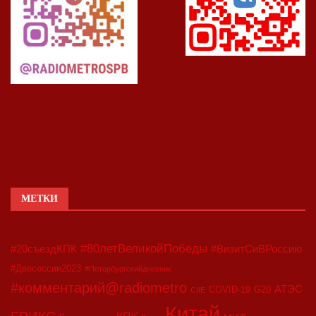
МЕТКИ
#80летВеликойПобеды
#20съездКПК
#ВизитСиВРоссию
#Двесессии2023
#Петербургскийдневник
#комментарий@radiometro
АТЭС
COVID-19
G20
CIIE
Китай
БРИКС