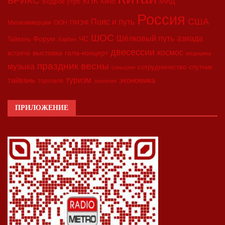
КПК
МИД
Бодрое утро
Кино
Россия
США
Пояс и путь
Минкоммерции
ООН
ПМЭФ
ШОС
азиада
Шёлковый путь
Форум
ЧС
Тайвань
Харбин
двесессии
космос
выставка
гала-концерт
встреча
медицина
праздник весны
музыка
сотрудничество
спутник
синьцзян
туризм
экономика
тайвань
торговля
экология
ПРИЛОЖЕНИЕ