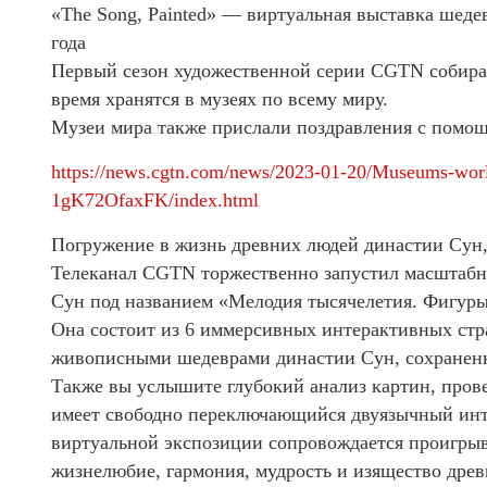
«The Song, Painted» — виртуальная выставка шеде
года
Первый сезон художественной серии CGTN собирае
время хранятся в музеях по всему миру.
Музеи мира также прислали поздравления с помо
https://news.cgtn.com/news/2023-01-20/Museums-wor
1gK72OfaxFK/index.html
Погружение в жизнь древних людей династии Сун,
Телеканал CGTN торжественно запустил масштабн
Сун под названием «Мелодия тысячелетия. Фигуры
Она состоит из 6 иммерсивных интерактивных стр
живописными шедеврами династии Сун, сохраненн
Также вы услышите глубокий анализ картин, пров
имеет свободно переключающийся двуязычный инт
виртуальной экспозиции сопровождается проигрыв
жизнелюбие, гармония, мудрость и изящество дре