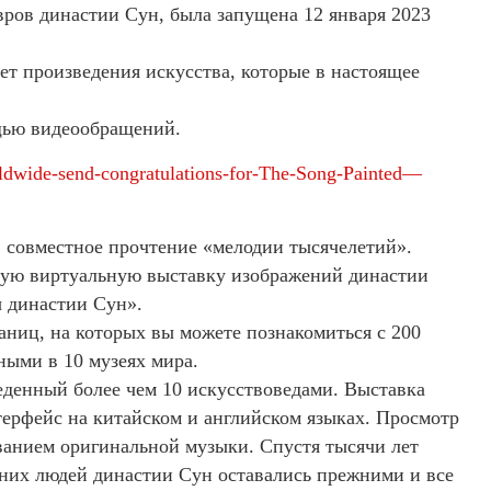
вров династии Сун, была запущена 12 января 2023
т произведения искусства, которые в настоящее
щью видеообращений.
ldwide-send-congratulations-for-The-Song-Painted—
 совместное прочтение «мелодии тысячелетий».
ую виртуальную выставку изображений династии
 династии Сун».
аниц, на которых вы можете познакомиться с 200
ыми в 10 музеях мира.
еденный более чем 10 искусствоведами. Выставка
ерфейс на китайском и английском языках. Просмотр
анием оригинальной музыки. Спустя тысячи лет
вних людей династии Сун оставались прежними и все