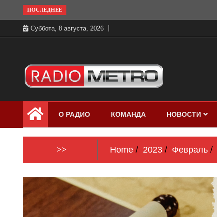
Skip
ПОСЛЕДНЕЕ
to
Суббота, 8 августа, 2026
content
Слушать онлайн и на 102.4 FM
Радио МЕТРО
бесплатно в хорошем качестве Санкт-
О РАДИО
КОМАНДА
НОВОСТИ
Петербург и Россия
>>
Home
2023
Февраль