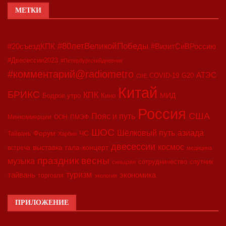
МЕТКИ
#80летВеликойПобеды
#20съездКПК
#ВизитСиВРоссию
#Двесессии2023
#Петербургскийдневник
#комментарий@radiometro
АТЭС
COVID-19
G20
CIIE
Китай
БРИКС
КПК
МИД
Бодрое утро
Кино
Россия
США
Пояс и путь
Минкоммерции
ООН
ПМЭФ
ШОС
азиада
Шёлковый путь
Форум
ЧС
Тайвань
Харбин
двесессии
космос
выставка
гала-концерт
встреча
медицина
праздник весны
музыка
сотрудничество
спутник
синьцзян
туризм
экономика
тайвань
торговля
экология
ПРИЛОЖЕНИЕ