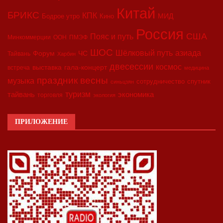
Китай
БРИКС
КПК
МИД
Бодрое утро
Кино
Россия
США
Пояс и путь
Минкоммерции
ООН
ПМЭФ
ШОС
азиада
Шёлковый путь
Форум
ЧС
Тайвань
Харбин
двесессии
космос
выставка
гала-концерт
встреча
медицина
праздник весны
музыка
сотрудничество
спутник
синьцзян
туризм
экономика
тайвань
торговля
экология
ПРИЛОЖЕНИЕ