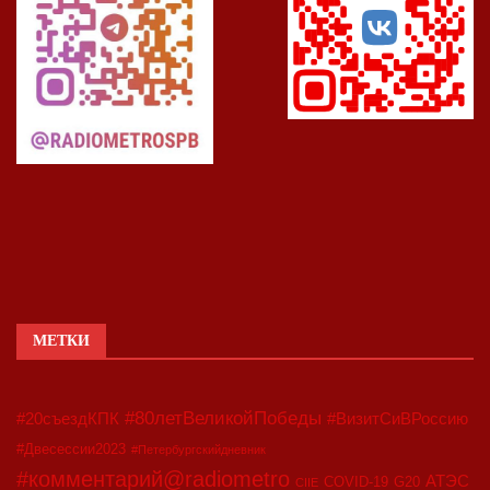
МЕТКИ
#80летВеликойПобеды
#20съездКПК
#ВизитСиВРоссию
#Двесессии2023
#Петербургскийдневник
#комментарий@radiometro
АТЭС
COVID-19
G20
CIIE